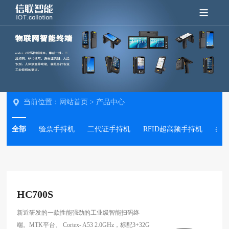
当前位置：
网站首页
>
产品中心
全部
验票手持机
二代证手持机
RFID超高频手持机
条
HC700S
新近研发的一款性能强劲的工业级智能扫码终
端。MTK平台、 Cortex- A53 2.0GHz，标配3+32G