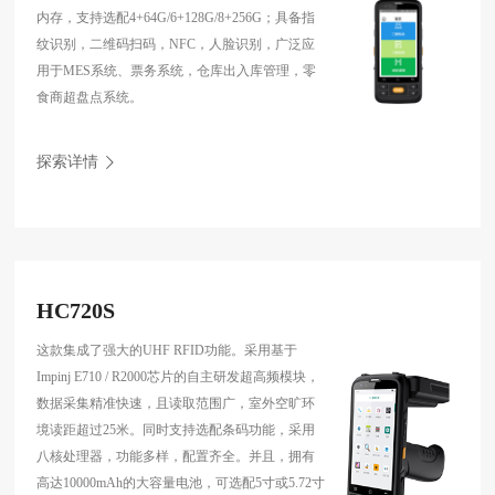
内存，支持选配4+64G/6+128G/8+256G；具备指
纹识别，二维码扫码，NFC，人脸识别，广泛应
用于MES系统、票务系统，仓库出入库管理，零
食商超盘点系统。
探索详情
HC720S
这款集成了强大的UHF RFID功能。采用基于
Impinj E710 / R2000芯片的自主研发超高频模块，
数据采集精准快速，且读取范围广，室外空旷环
境读距超过25米。同时支持选配条码功能，采用
八核处理器，功能多样，配置齐全。并且，拥有
高达10000mAh的大容量电池，可选配5寸或5.72寸