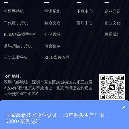
验票手持机
溯源系统
下载中心
企业介绍
二代证手持机
轨道交通
售后中心
企业文化
RFID超高频手持机
仓储领域
联系我们
条码扫描手持机
展会验票
三防工业平板
RFID畜牧管理
公司地址:
深圳总部地址：深圳市宝安区航城街道安乐工业园
A区4栋6楼/北京办事处地址：北京市海淀区辉煌国
际3号楼14层1412室
公司总机:
×
添加客服免费
+86 199 2517 5281
试用
国家高新技术企业认证，10年源头生产厂家，
6000+案例见证