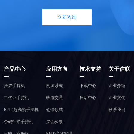
立即咨询
产品中心
应用方向
技术支持
关于信联
验票手持机
溯源系统
下载中心
企业介绍
二代证手持机
轨道交通
售后中心
企业文化
RFID超高频手持机
仓储领域
联系我们
条码扫描手持机
展会验票
三防工业平板
RFID畜牧管理