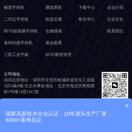
验票手持机
溯源系统
下载中心
企业介绍
二代证手持机
轨道交通
售后中心
企业文化
RFID超高频手持机
仓储领域
联系我们
条码扫描手持机
展会验票
三防工业平板
RFID畜牧管理
公司地址:
深圳总部地址：深圳市宝安区航城街道安乐工业园
A区4栋6楼/北京办事处地址：北京市海淀区辉煌国
际3号楼14层1412室
公司总机:
×
添加客服免费
+86 199 2517 5281
试用
国家高新技术企业认证，10年源头生产厂家，
6000+案例见证
Copyright © 2016-2026 深圳市信联智能识别技术有限公司 版权所有 备案号：
粤