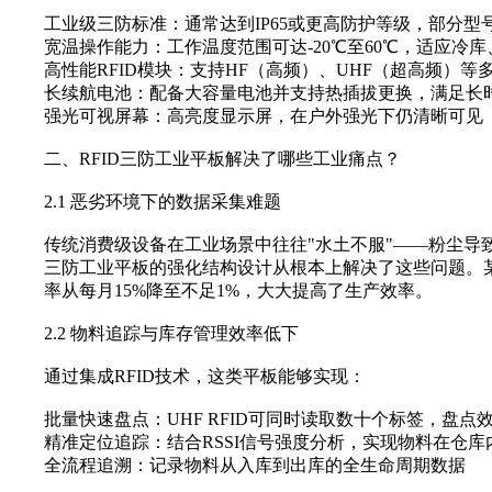
工业级三防标准‌：通常达到IP65或更高防护等级，部分型号
宽温操作能力‌：工作温度范围可达-20℃至60℃，适应冷
高性能RFID模块‌：支持HF（高频）、UHF（超高频）
长续航电池‌：配备大容量电池并支持热插拔更换，满足长
强光可视屏幕‌：高亮度显示屏，在户外强光下仍清晰可见
二、RFID三防工业平板解决了哪些工业痛点？
2.1 恶劣环境下的数据采集难题
传统消费级设备在工业场景中往往"水土不服"——粉尘导致
三防工业平板‌的强化结构设计从根本上解决了这些问题
率从每月15%降至不足1%，大大提高了生产效率。
2.2 物料追踪与库存管理效率低下
通过集成RFID技术，这类平板能够实现：
批量快速盘点‌：UHF RFID可同时读取数十个标签，盘点
精准定位追踪‌：结合RSSI信号强度分析，实现物料在仓
全流程追溯‌：记录物料从入库到出库的全生命周期数据