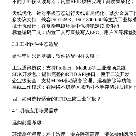
不同于外接式读写器，内置RFID模块实现了高度集成化：
天线优化‌：针对平板形态进行天线布局优化，减少金属干
多协议支持‌：兼容ISO15693、ISO18000-6C等主流工业标
抗干扰设计‌：在复杂电磁环境中保持稳定读取性能
标签编码工具‌：内置工具可直接写入EPC、用户区等标签
3.3 工业软件生态适配
硬件坚固只是基础，软件适配同样关键：
工业通讯协议‌：支持Profinet、Modbus等工业现场总线
SDK开发包‌：提供完整的RFID API接口，便于二次开发
企业级安全‌：支持MDM移动设备管理、远程擦除等功能
离线工作模式‌：在网络不稳定区域仍可本地存储并后续同
四、如何选择适合的RFID三防工业平板？
4.1 明确应用场景需求
选购前需考虑：
环境恶劣程度‌：粉尘浓度、潜在跌落高度、液体接触风险