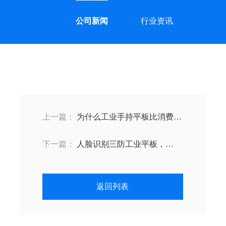
公司新闻
行业资讯
上一篇：
为什么工业手持平板比消费级
更耐用？扫码防摔等5大优势揭秘‌
下一篇：
人脸识别三防工业平板，
RFID/NFC身份识别考勤巡检减少600万
成本‌
返回列表