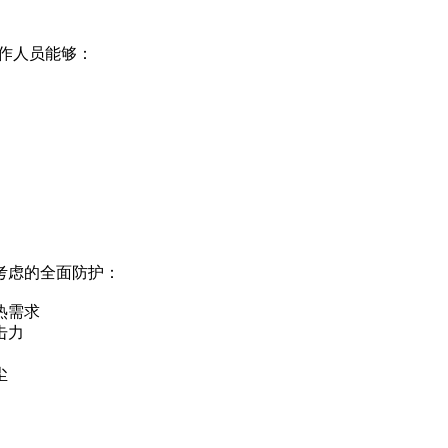
工作人员能够：
考虑的全面防护：
热需求
击力
尘