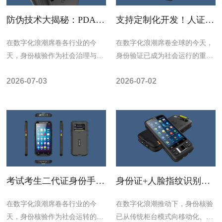
防伪技术大揭秘：PDA身
支持定制化开发！人证核
份核验手持终端人证票三
验手持PDA终端厂家，如
合一核验技术解析
何1秒完成身份验证
​在数字化浪潮席卷各行业的今
​在数字化浪潮席卷全球的今天，
天，身份核验作为社会治理与商
身份验证已成为社会运行的重要
业服务的基础环节，正经历着从
基石。从金融交易到公共服务，
2026-07-03
2026-07-02
固定式柜台操作向...
从交通出行到医...
考试考生二代证身份手持
身份证+人脸指纹识别手
核验机PDA：重构身份核
持核验终端PDA公安执法
验场景的移动智能终端
警用重塑身份验证体系
​在数字化浪潮席卷各行业的今
​在数字化浪潮推动下，身份核验
天，身份核验作为社会运转的基
已从传统柜台模式向移动化、智