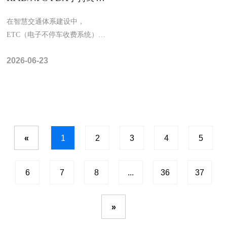
设备，ETC收费高速公路
必备10大硬核功能解析
​在智慧交通体系建设中，
ETC（电子不停车收费系统）作
为核心基础设施，其运行效率直
2026-06-23
接影响着全国高速公...
«
1
2
3
4
5
6
7
8
...
36
37
»