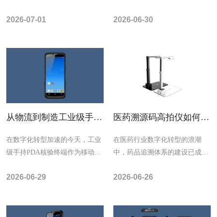
础环节，正经历从人工核验到智
能化方向演进。作为移动核验领
2026-07-01
2026-06-30
能核验的深刻创新...
域的核心设备，...
从物流到制造工业级手持
医药溯源码高拍仪如何构
PDA核验终端，数据采集
建数字化监管？核心功能
+通信赋能企业数字化转
解析
在数字化转型加速的今天，工业
​在医药行业数字化转型的浪潮
型
级手持PDA核验终端作为移动数
中，药品追溯体系的建设已成为
据采集与处理的核心设备，正以
保障公众用药安全的核心环节。
2026-06-29
2026-06-26
工业级性能与多...
作为连接物理世界...