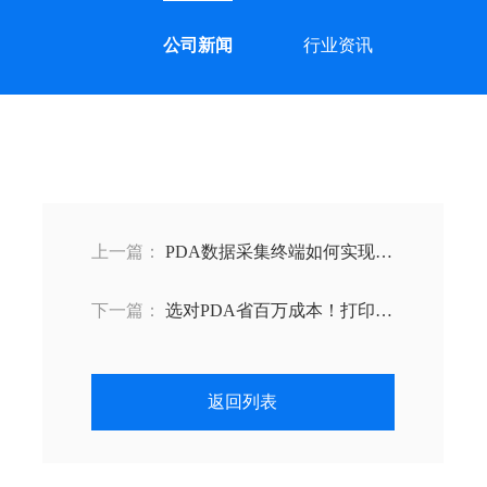
公司新闻
行业资讯
上一篇：
PDA数据采集终端如何实现精
准管理，库存误差率从5%到0.001%
下一篇：
选对PDA省百万成本！打印手
持终端PDA选型核心指标大公开
返回列表