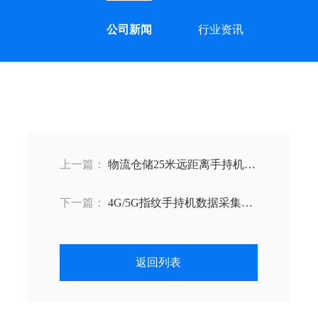
公司新闻
行业资讯
上一篇：
物流仓储25米远距离手持机安
卓手持机PDA，条码识别工业级防摔/防
下一篇：
4G/5G指纹手持机数据采集
尘/防水
PDA，考勤打卡/扫码溯源库存管理两不
误
返回列表