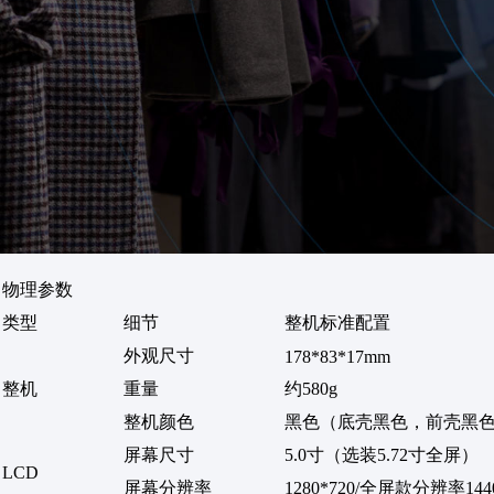
物理参数
类型
细节
整机标准配置
外观尺寸
178*83*17mm
整机
重量
约580g
整机颜色
黑色（底壳黑色，前壳黑
屏幕尺寸
5.0寸（选装5.72寸全屏）
LCD
屏幕分辨率
1280*720/全屏款分辨率144