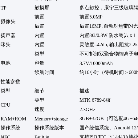
触摸屏
多点触控，康宁三级玻璃
TP
前置
前置5.0MP
摄像头
后置
后置16MP ,自动对焦带闪
扬声器
内置
内置8Ω/0.8W 防水喇叭 x 1
咪头
内置
灵敏度:-42db, 输出阻抗2.2
类型
不可拆卸双聚合物锂离子
电池
容量
3.7V/10000mAh
续航时间
约16小时（待机时间＞600
性能参数
类型
细节
描述
类型
MTK 6789-8核
CPU
速度
2.3GHz
3GB+32GB（可选配4G+64G
RAM+ROM
Memory+storage
操作系统
操作系统版本
国产统信系统、Android 12/
支持ISO/IEC 下14443A
NFC
Built-in