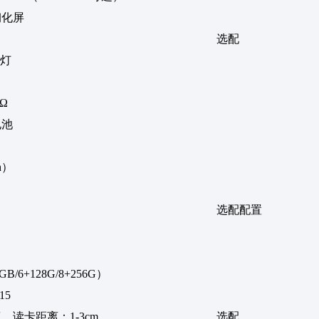
钢化屏
选配
光灯
kΩ
电池
h）
选配配置
B/6+128G/8+256G）
15
协议，读卡距离：1-3cm
选配